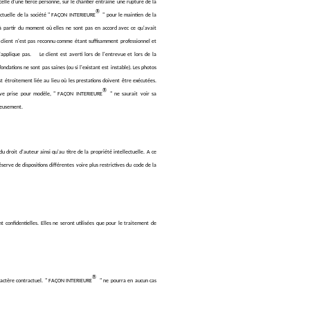
 celle d'une tierce personne, sur le chantier entraîne une rupture de la
®
ractuelle de la société " FAÇON INTERIEURE
" pour le maintien de la
r à partir du moment où elles ne sont pas en accord avec ce qu'avait
le client n'est pas reconnu comme étant suffisamment professionnel et
 s'applique pas. Le client est averti lors de l'entrevue et lors de la
fondations ne sont pas saines (ou si l'existant est instable). Les photos
est étroitement liée au lieu où les prestations doivent être exécutées.
®
ive prise pour modèle, " FAÇON INTERIEURE
" ne saurait voir sa
cieusement.
du droit d'auteur ainsi qu'au titre de la propriété intellectuelle. A ce
éserve de dispositions différentes voire plus restrictives du code de la
t confidentielles. Elles ne seront utilisées que pour le traitement de
®
ractère contractuel. " FAÇON INTERIEURE
" ne pourra en aucun cas