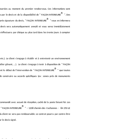
nt fournies au moment du premier rendez-vous. Ces informations sont
®
ies par le devis et de la disponibilité de " FAÇON INTERIEURE
". Des
®
près signature du devis, " FAÇON INTERIEURE
" vous en informera
tre devis sera automatiquement annulé et vous serez immédiatement
s’effectuera par chèque au plus tard dans les trente jours à compter
, etc.). Le client s'engage à établir et à entretenir un environnement
bilier gênant, …). Le client s'engage à tenir à disposition de " FAÇON
®
 avant le début de l'intervention de " FAÇON INTERIEURE
" que toutes
de construire ou accords spécifiques (ex : zones prés de monuments
ecommandé avec accusé de réception, caché de la poste faisant foi. Les
®
à : " FAÇON INTERIEURE
" – 1208 chemin des Vachonnes - 84 250 LE
 client ne sera pas remboursable. Le contrat pourra par contre être
ur le devis signé.