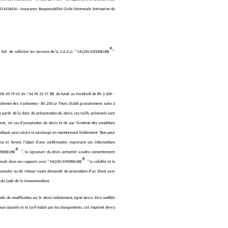
1454610 - Assurance Responsabilité Civile Décennale Entreprise du
®
 fait de solliciter les services de la S.A.S.U. " FAÇON INTERIEURE
"
e (06 09 79 01 34 / 04 90 32 37 88 du lundi au Vendredi de 8h à 20h –
chemin des Vachonnes - 84 250 Le Thor). Etabli gratuitement suite à
à partir de la date de présentation du devis. Les tarifs présentés sont
lient, en cas d'acceptation du devis et de par là-même des conditions
 indiqué sans rature ni surcharge en mentionnant lisiblement "Bon pour
e et feront l'objet d'une confirmation reprenant ces informations
®
NTERIEURE
", la signature du devis présenté vaudra consentement
®
connaît dans ses rapports avec " FAÇON INTERIEURE
" la validité et la
d'annuler ou de refuser toute demande de prestations d'un client avec
e (article L122-1 du Code de la Consommation).
 de modification sur le devis initialement signé devra être notifiée
vaux rajoutés et le tarif induit par les changements. Cet imprimé devra