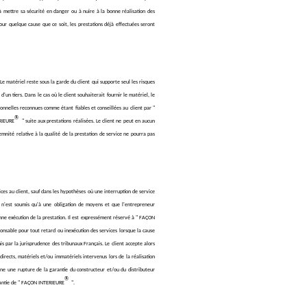
 à mettre sa sécurité en danger ou à nuire à la bonne réalisation des
our quelque cause que ce soit, les prestations déjà effectuées seront
 Le matériel reste sous la garde du client qui supporte seul les risques
'un tiers. Dans le cas où le client souhaiterait fournir le matériel, le
ionnelles reconnues comme étant fiables et conseillées au client par "
®
ERIEURE
" suite aux prestations réalisées. Le client ne peut en aucun
mnité relative à la qualité de la prestation de service ne pourra pas
es au client, sauf dans les hypothèses où une interruption de service
 n'est soumis qu'à une obligation de moyens et que l'entrepreneur
onne exécution de la prestation. Il est expressément réservé à " FAÇON
onsable pour tout retard ou inexécution des services lorsque la cause
nis par la jurisprudence des tribunaux Français. Le client accepte alors
rects, matériels et/ou immatériels intervenus lors de la réalisation
aîne une rupture de la garantie du constructeur et/ou du distributeur
®
arantie de " FAÇON INTERIEURE
".