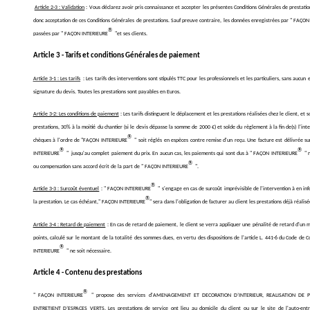
Article 2-3 : Validation
: Vous déclarez avoir pris connaissance et accepter les présentes Conditions Générales de prestatio
donc acceptation de ces Conditions Générales de prestations. Sauf preuve contraire, les données enregistrées par " FAÇO
®
passées par " FAÇON INTERIEURE
"et ses clients.
Article 3 - Tarifs et conditions Générales de paiement
Article 3-1 : Les tarifs
: Les tarifs des interventions sont stipulés TTC pour les professionnels et les particuliers, sans auc
signature du devis. Toutes les prestations sont
Article 3-2: Les conditions de paiement
: Les tarifs distinguent le déplacement et les prestations réalisées chez le client, 
prestations, 30% à la moitié du chantier (si le devis dépasse la somme de 2000 €) et solde du règlement à la fin de(s) l'inter
®
chèques à l'ordre de "FAÇON INTERIEURE
" soit réglés en espèces contre remise d'un reçu. Une facture est délivrée su
®
®
INTERIEURE
" jusqu'au complet paiement du prix. En aucun cas, les paiements qui sont dus à " FAÇON INTERIEURE
" 
®
ou compensation sans accord écrit de la part de " FAÇON INTERIEURE
"
®
Article 3-3 : Surcoût éventuel
: " FAÇON INTERIEURE
" s'engage en cas de surcoût imprévisible de l'intervention à en in
®
la prestation. Le cas échéant," FAÇON INTERIEURE
" sera dans l'obligation de facturer au client les prestations déjà réalisé
Article 3-4 : Retard de paiement
: En cas de retard de paiement, le client se verra appliquer une pénalité de retard d'un m
points, calculé sur le montant de la totalité des sommes dues, en vertu des dispositions de l'article L. 441-6 du Code d
®
INTERIEURE
" ne soit nécessaire.
Article 4 - Contenu des prestations
®
" FAÇON INTERIEURE
" propose des services d'AMENAGEMENT ET DECORATION D’INTERIEUR, REALISATION DE 
ENTRETIENT D’ESPACES VERTS. Les prestations de service ont lieu au domicile du client ou sur le site de l'auto-ent