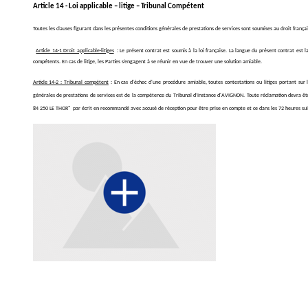
Article 14 - Loi applicable – litige – Tribunal Compétent
Toutes les clauses figurant dans les présentes conditions générales de prestations de services sont soumises au droit françai
Article 14-1 Droit applicable-litiges
: Le présent contrat est soumis à la loi française. La langue du présent contrat est la
compétents. En cas de litige, les Parties s’engagent à se réunir en vue de trouve
Article 14-2 : Tribunal compétent
: En cas d'échec d'une procédure amiable, toutes contestations ou litiges portant sur l
générales de prestations de services est de la compétence du Tribunal d’Instance d'AVIGNON. Toute réclamation devra 
84 250 LE THOR" par écrit en recommandé avec accusé de réception pour être prise en compte et ce dans les 72 heures suivan