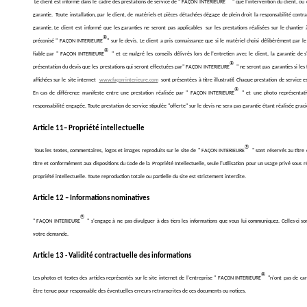
Le client est informé dans le cadre des prestations de service de " FAÇON INTERIEURE
" que l'intervention du client, ou
garantie. Toute installation, par le client, de matériels et pièces détachées dégage de plein droit la responsabilité cont
garantie. Le client est informé que les garanties ne seront pas applicables sur les prestations réalisées sur le chantie
®
préconisé " FAÇON INTERIEURE
" sur le devis. Le client a pris connaissance que si le matériel choisi délibérément par 
®
fiable par " FAÇON INTERIEURE
" et ce malgré les conseils délivrés lors de l'entretien avec le client, la garantie de
®
présentation du devis que les prestations qui seront effectuées par" FAÇON INTERIEURE
" ne seront pas garanties si les 
affichées sur le site internet
www.façon-interieure.com
sont présentées à titre illustratif. Chaque prestation de service 
®
En cas de différence manifeste entre une prestation réalisée par " FAÇON INTERIEURE
" et une photo représentat
responsabilité engagée. Toute prestation de service stipulée "offerte" sur le devis ne sera pas garantie étant réalisée gra
Article 11– Propriété intellectuelle
®
Tous les textes, commentaires, logos et images reproduits sur le site de " FAÇON INTERIEURE
" sont réservés au titre 
titre et conformément aux dispositions du Code de la Propriété Intellectuelle, seule l'utilisation pour un usage privé sous r
propriété intellectuelle. Toute reproduction totale ou partielle du site est strictement interdite.
Article 12 – Informations nominatives
®
" FAÇON INTERIEURE
" s'engage à ne pas divulguer à des tiers les informations que vous lui communiquez. Celles-ci son
votre demande.
Article 13 - Validité contractuelle des informations
®
Les photos et textes des articles représentés sur le site internet de l'entreprise " FAÇON INTERIEURE
"n'ont pas de ca
être tenue pour responsable des éventuelles erreurs retranscrites de ces documents ou notices.