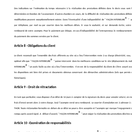
Des indications sur l'estimation du temps nécessaire à la réalisation des prestations définies dans le devis vous so
déterminées en fonction de l'avancement d'autres chantiers en cours, de la difficulté de réalisation des prestations défin
®
modifications peuvent exceptionnellement exister. Dans l'éventualité d'une indisponibilité de " FAÇON INTERIEURE
" a
par téléphone, par mail ou par courrier dans les meilleurs délais. Si vous le souhaité, et sur demande écrite, vo
remboursé de votre acompte. Pour le paiement par chèque, en cas d’indisponibilité de l'entrepreneur, le remboursement 
du paiement des sommes versées par le client.
Article 8 - Obligations du client
Le client reconnaît que l'ensemble des frais afférents au site où a lieu l'intervention reste à sa charge (électricité, eau
®
optimal afin que " FAÇON INTERIEURE
" puisse intervenir dans les meilleures conditions sur le site (déplacement du mo
®
INTERIEURE
" un accès facile au site où a lieu l'intervention. Il en est de la responsabilité du client de s'être assuré
les dispositions ont bien été prises et documents obtenus concernant des démarches administratives (tels que permis 
historiques).
Article 9 – Droit de rétractation
En tant que particulier, vous disposez d'un délai de 14 jours à compter de la signature du devis pour annuler celui-ci, en r
frais d'envoi seront alors à votre charge. Seul l'acompte versé sera remboursé. Le courrier d'annulation est à adresser 
THOR. Toute réclamation formulée en dehors de ce délai ne pourra être acceptée et l'acompte qui marque l'engagement du
®
rompu après accord signé. A défaut d'accord, " FAÇON INTERIEURE
" peut exiger la réalisation des prestations décrites s
Article 10 –Exonération de responsabilités
®