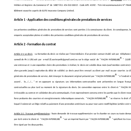
Métiers et Registre du Commerce N° de
SIRET 811 454 610 00015 - Code APE 4339Z - TVA intracommunautaire N° FR4481
Bâtiment souscrite auprès de ELITE Insurance Company Limited.
Article 1 - Application des conditions générales de prestations de services
Les présentes conditions générales de prestations de services sont portées à la connaissance du client. En conséquence, le
emporte acceptation pleine et entière des présentes conditions générales de prestations de services.
Article 2 - Formation du contrat
Article 2-1: Le devis
: La formation du devis se réalise par l'intermédiaire d'un premier contact établi soit par téléphon
®
samedi de 9h à 13h) soit par e-mail (f.i.xavierpetit@gmail.com) ou sur le siège social de " FAÇON INTERIEURE
" (1208 
une entrevue et à une exposition claire des prestations à réaliser, le devis est valable deux mois (sauf mention contraire) 
alors garantis jusqu'à expiration du délai de validité. Le devis peut être envoyé au client par mail ou par courrier. Le c
®
générales de prestations de service, doit émarger le document original présenté par " FAÇON INTERIEURE
" à l'endroit
accord , le…/…/… " et en apposant sa signature. Les informations contractuelles sont présentées en langue français
contractuelles au plus tard au moment de la signature du devis. De convention expresse entre le client et " FAÇON I
irrévocable au contrat et validation des prix communiqués. Il est expressément convenu entre les parties que le client re
®
force probante des courriers et enregistrements informatiques conservés. " FAÇON INTERIEURE
" se réserve le droit 
lequel il existerait un litige relatif au paiement d'une prestation antérieure ou pour tout autre motif légitim
Article 2-2 : Travaux supplémentaires
: Toute demande de travaux supplémentaire sur le chantier en cours ou toute demande
®
®
par écrit entre le client et " FAÇON INTERIEURE
" sur un imprimé fourni par " FAÇON INTERIEURE
" spécifiant les tra
être signé par les deux parties.