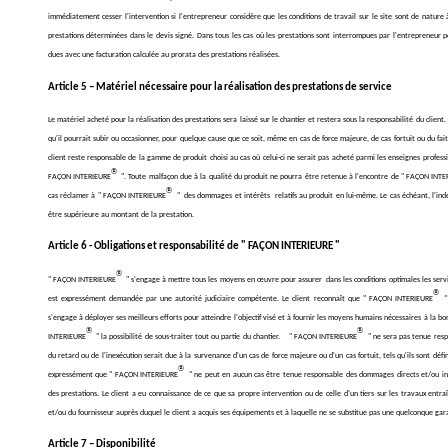
immédiatement cesser l'intervention si l'entrepreneur considère que les conditions de travail sur le site sont de nature
prestations déterminées dans le devis signé. Dans tous les cas où les prestations sont interrompues par l'entrepreneur p
dues avec une facturation calculée au prorata des prestations réalisées.
Article 5 – Matériel nécessaire pour la réalisation des prestations de service
Le matériel acheté pour la réalisation des prestations sera laissé sur le chantier et restera sous la responsabilité du client.
qu'il pourrait subir ou occasionner, pour quelque cause que ce soit, même en cas de force majeure, de cas fortuit ou du fait d
client reste responsable de la gamme de produit choisi au cas où celui-ci ne serait pas acheté parmi les enseignes profess
®
FAÇON INTERIEURE
". Toute malfaçon due à la qualité du produit ne pourra être retenue à l'encontre de " FAÇON INT
®
cas réclamer à " FAÇON INTERIEURE
" des dommages et intérêts relatifs au produit en lui-même. Le cas échéant, l'inde
être supérieure au montant de la prestation.
Article 6 - Obligations et responsabilité de " FAÇON INTERIEURE "
®
" FAÇON INTERIEURE
" s'engage à mettre tous les moyens en œuvre pour assurer dans les conditions optimales les servic
®
est expressément demandée par une autorité judiciaire compétente. Le client reconnaît que " FAÇON INTERIEURE
"
s'engage à déployer ses meilleurs efforts pour atteindre l'objectif visé et à fournir les moyens humains nécessaires à la b
®
®
INTERIEURE
" la possibilité de sous-traiter tout ou partie du chantier. " FAÇON INTERIEURE
" ne sera pas tenue resp
du retard ou de l'inexécution serait due à la survenance d'un cas de force majeure ou d'un cas fortuit, tels qu'ils sont défi
®
expressément que " FAÇON INTERIEURE
" ne peut en aucun cas être tenue responsable des dommages directs et/ou indi
des prestations. Le client a eu connaissance de ce que sa propre intervention ou de celle d'un tiers sur les travaux entr
et/ou du fournisseur auprès duquel le client a acquis ses équipements et à laquelle ne se substitue pas une quelconque g
Article 7 – Disponibilité