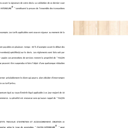
ns avant la signature de votre devis. La validation de ce dernier vaut
®
N INTERIEURE
" constituent la preuve de l'ensemble des transactions
un escompte. Les tarifs applicables sont ceux en vigueur au moment de la
 payables en Euros.
et sont payables en plusieurs temps : 30 % d'acompte avant le début des
vention(s) spécifiée(s) sur le devis. Les règlements sont faits soit par
r papier. Les prestations de services restent la propriété de " FAÇON
ne peuvent être suspendus ni faire l'objet d'une quelconque réduction
.
former préalablement le client qui pourra alors décider d'interrompre
es au tarif prévu.
ontant égal au taux d'intérêt légal applicable à ce jour majoré de 10
e Commerce. La pénalité est encourue sans qu'aucun rappel de " FAÇON
PETITS TRAVAUX D’ENTRETIEN ET ACCESSOIREMENT, CREATION et
®
reprise selon le type de prestation. " FAÇON INTERIEURE
" peut