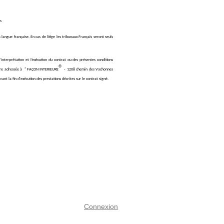
s
 langue française. En cas de litige les tribunaux Français seront seuls
r une solution amiable.
’interprétation et l’exécution du contrat ou des présentes conditions
®
être adressée à " FAÇON INTERIEURE
- 1208 chemin des Vachonnes
t la fin d'exécution des prestations décrites sur le contrat signé.
Connexion