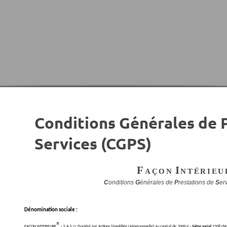
Conditions Générales de 
Services (CGPS)
F
açon
I
ntérieu
C
onditions
G
énérales de
P
restations de
S
er
Dénomination sociale :
®
FACON INTERIEURE
– S.A.S.U. (Société par Actions Simplifiée Unipersonnelle) au capital de 2000 € -
Siège social
1208 che