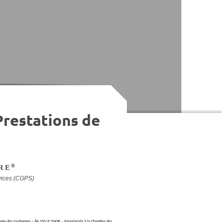
Prestations de
re
®
vices (CGPS)
min des Vachonnes – 84 250 LE THOR - Enregistrée à la Chambre des